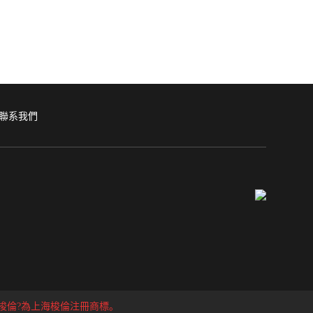
聯系我們
n?、梭倫?為上海梭倫注冊商標。