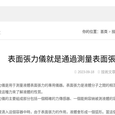
章
你的位置：
首頁
>
表面張力儀就是通過測量表面
技術文
2023-09-18
是用于測量液體表面張力的專用儀器。表面張力是液體分子之間的相互
量這種力來了解液體的性質。
的主要組成部分包括一個精確的力傳感器、一個能夠容納被測液體的容
。
入這個容器中時，由于表面張力的作用，液體會形成一個弧形。當這個