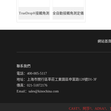
TrueDrop®接觸角測
全自動接觸角測定儀
定儀
網站首
聯系我們
電話：400-005-5117
地址：上海市閔行區莘莊工業園區申富路128號D1-3F
傳真：021-51872176
Email：sales@kinochina.com
CAST?、阿莎?、ADSA?、