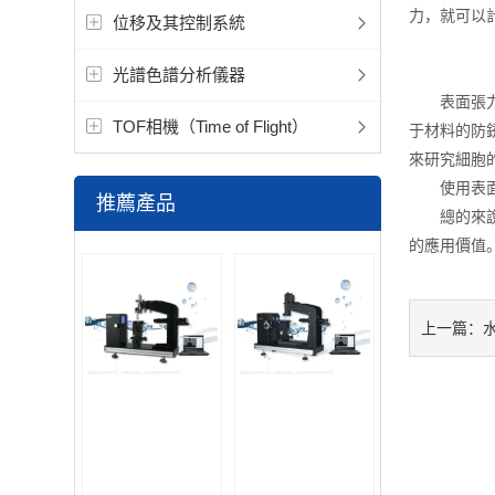
力，就可以
位移及其控制系統
光譜色譜分析儀器
表面張力儀
TOF相機（Time of Flight）
于材料的防
來研究細胞
使用表面張
推薦產品
總的來說，
的應用價值
上一篇：