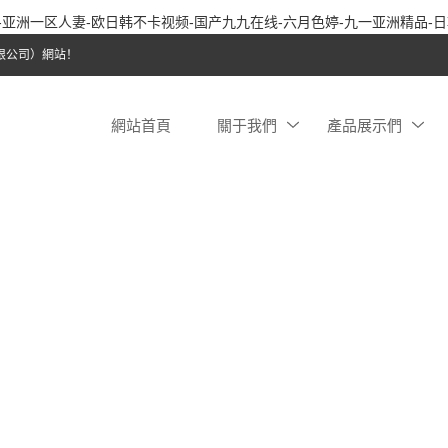
8-亚洲一区人妻-欧日韩不卡视频-国产九九在线-六月色婷-九一亚洲精品
限公司）網站！
網站首頁
關于我們
產品展示們