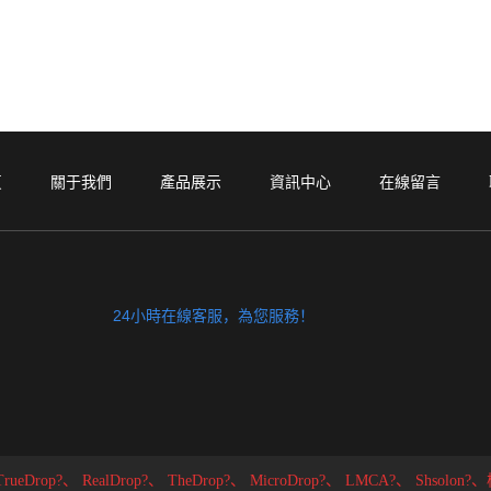
頁
關于我們
產品展示
資訊中心
在線留言
24小時在線客服，為您服務！
TrueDrop?、
RealDrop?、
TheDrop?、
MicroDrop?、
LMCA?、
Shsolo