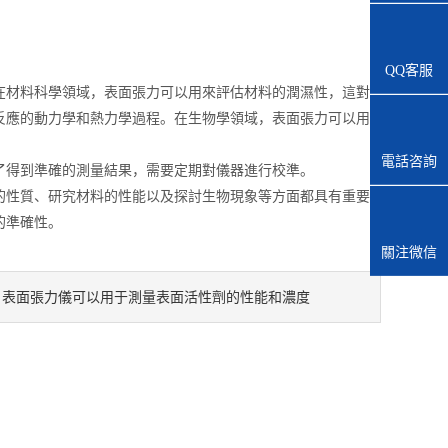
QQ客服
材料科學領域，表面張力可以用來評估材料的潤濕性，這對
反應的動力學和熱力學過程。在生物學領域，表面張力可以用
電話咨詢
得到準確的測量結果，需要定期對儀器進行校準。
性質、研究材料的性能以及探討生物現象等方面都具有重要
的準確性。
關注微信
表面張力儀可以用于測量表面活性劑的性能和濃度
：