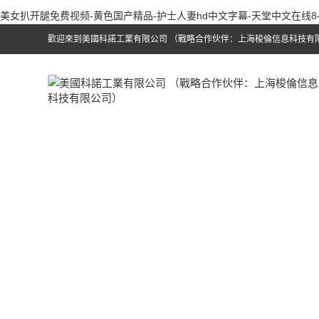
美女扒开腿免费视频-黄色国产精品-护士人妻hd中文字幕-天堂中文在线
歡迎來到美國科諾工業有限公司 （戰略合作伙伴：上海梭倫信息科技有