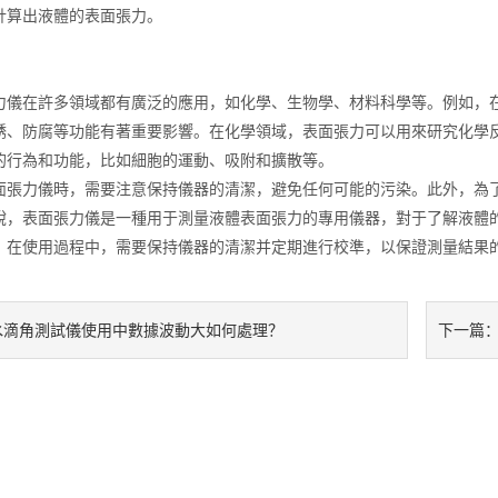
計算出液體的表面張力。
在許多領域都有廣泛的應用，如化學、生物學、材料科學等。例如，在
銹、防腐等功能有著重要影響。在化學領域，表面張力可以用來研究化學
的行為和功能，比如細胞的運動、吸附和擴散等。
力儀時，需要注意保持儀器的清潔，避免任何可能的污染。此外，為了
表面張力儀是一種用于測量液體表面張力的專用儀器，對于了解液體的
。在使用過程中，需要保持儀器的清潔并定期進行校準，以保證測量結果
水滴角測試儀使用中數據波動大如何處理？
下一篇